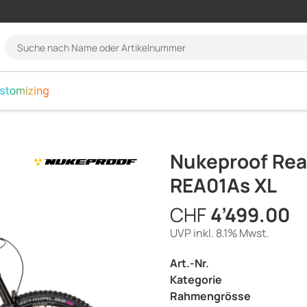
language.navigation
Suche
nach
Name
oder
Artikelnummer
Nukeproof Reac
REA01As XL
CHF
4’499.00
UVP inkl. 8.1% Mwst.
Art.-Nr.
Kategorie
Rahmengrösse