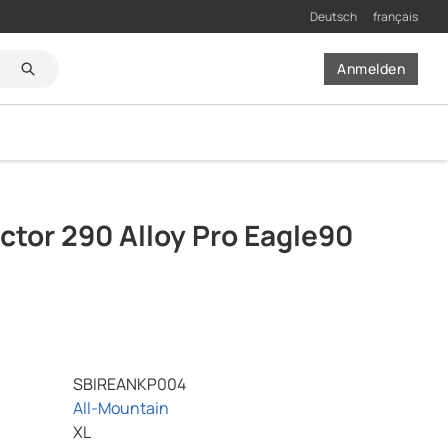
Deutsch
français
Anmelden
Suchen
tor 290 Alloy Pro Eagle90
SBIREANKP004
All-Mountain
XL