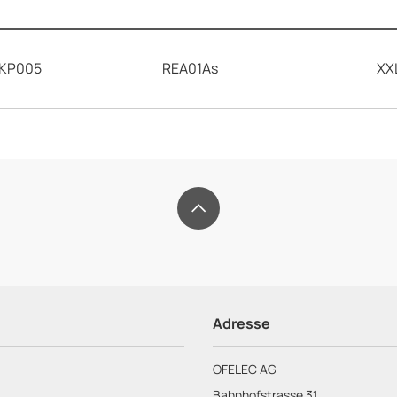
KP005
REA01As
XX
OFELEC
AG
Adresse
OFELEC AG
Bahnhofstrasse 31