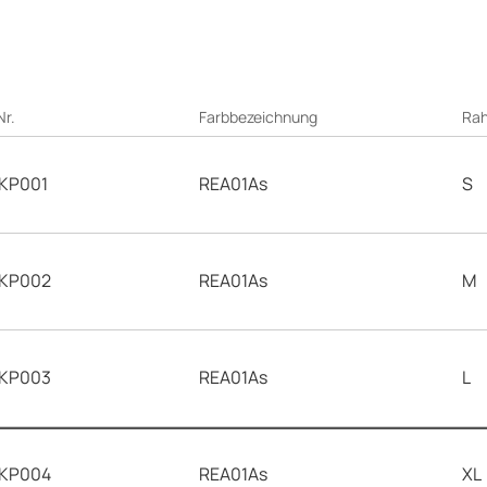
Nr.
Farbbezeichnung
Ra
KP001
REA01As
S
KP002
REA01As
M
KP003
REA01As
L
KP004
REA01As
XL