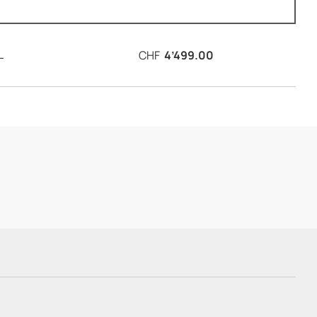
L
CHF
4’499.00