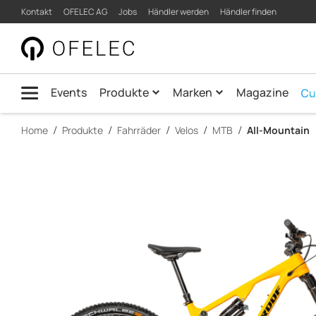
Product
Kontakt
OFELEC AG
Jobs
Händler werden
Händler finden
quick.navigation
Detail
|
Menü
OFELEC
Events
Produkte
Marken
Magazine
AG
Home
Produkte
Fahrräder
Velos
MTB
All-Mountain
main.content