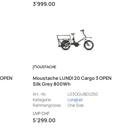
3’999.00
 OPEN
Moustache LUNDI 20 Cargo 3 OPEN
Silk Grey 800Wh
Art.-Nr.
L03OGU8E0250
Kategorie
Longtail
Rahmengrösse
One Size
UVP
CHF
5’299.00