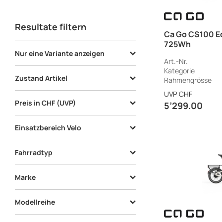
Resultate filtern
Ca Go CS100 Ed
725Wh
Nur eine Variante anzeigen
Art.-Nr.
Kategorie
Nur eine Variante anzeigen
20
Zustand Artikel
Rahmengrösse
UVP
CHF
neu
20
Preis in CHF (UVP)
5’299.00
Einsatzbereich Velo
Ok
ab
bis
City
10
Fahrradtyp
Transport
20
E-Bike
20
Marke
Ca Go
14
Modellreihe
Moustache
6