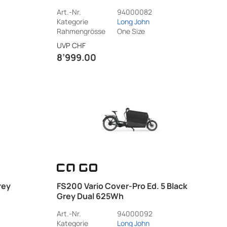
Art.-Nr.
94000082
Kategorie
Long John
Rahmengrösse
One Size
UVP
CHF
8’999.00
rey
FS200 Vario Cover-Pro Ed. 5 Black
Grey Dual 625Wh
Art.-Nr.
94000092
Kategorie
Long John