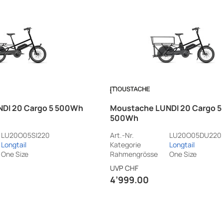
DI 20 Cargo 5 500Wh
Moustache LUNDI 20 Cargo 5
500Wh
LU20O05SI220
Art.-Nr.
LU20O05DU220
Longtail
Kategorie
Longtail
One Size
Rahmengrösse
One Size
UVP
CHF
4’999.00