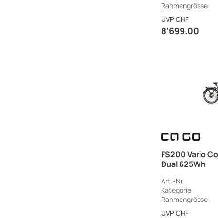
Rahmengrösse
UVP
CHF
8’699.00
FS200 Vario Cov
Dual 625Wh
Art.-Nr.
Kategorie
Rahmengrösse
UVP
CHF