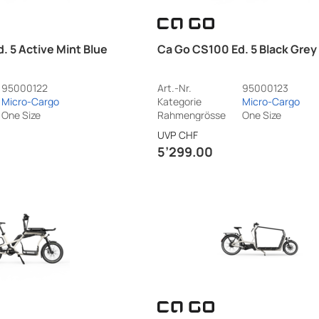
. 5 Active Mint Blue
Ca Go CS100 Ed. 5 Black Gre
95000122
Art.-Nr.
95000123
Micro-Cargo
Kategorie
Micro-Cargo
One Size
Rahmengrösse
One Size
UVP
CHF
5’299.00