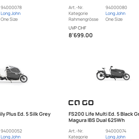
94000078
Art.-Nr.
94000080
Long John
Kategorie
Long John
One Size
Rahmengrösse
One Size
UVP
CHF
8’699.00
ly Plus Ed. 5 Silk Grey
FS200 Life Multi Ed. 5 Black G
Magura IBS Dual 625Wh
94000052
Art.-Nr.
94000074
Long John
Kategorie
Long John