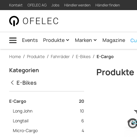
Product
Kontakt
OFELEC AG
Jobs
Händler werden
Händler finden
quick.navigation
Listing
|
Menü
OFELEC
Events
Produkte
Marken
Magazine
AG
Home
Produkte
Fahrräder
E-Bikes
E-Cargo
main.content
Produkte
Kategorien
E-Bikes
E-Cargo
20
Long John
10
Longtail
6
Micro-Cargo
4