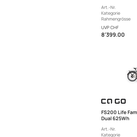
Wh
2
Art.-Nr.
500 Wh
4
Kategorie
Rahmengrösse
545 Wh
1
UVP
CHF
625 Wh
6
8’399.00
626 Wh
2
725 Wh
4
800 Wh
1
FS200 Life Fami
Dual 625Wh
Art.-Nr.
Kategorie