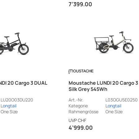
7’399.00
DI 20 Cargo 3 DUAL
Moustache LUNDI 20 Cargo 3
Silk Grey 545Wh
LU20O03DU220
Art.-Nr.
L03OGU5E0250
Longtail
Kategorie
Longtail
One Size
Rahmengrösse
One Size
UVP
CHF
4’999.00