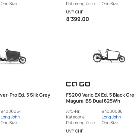
One Size
Rahmengrösse
One Size
UVP
CHF
8’399.00
er-Pro Ed. 5 Silk Grey
FS200 Vario EX Ed. 5 Black Gr
Magura IBS Dual 625Wh
94000064
Art.-Nr.
94000086
Long John
Kategorie
Long John
One Size
Rahmengrösse
One Size
UVP
CHF