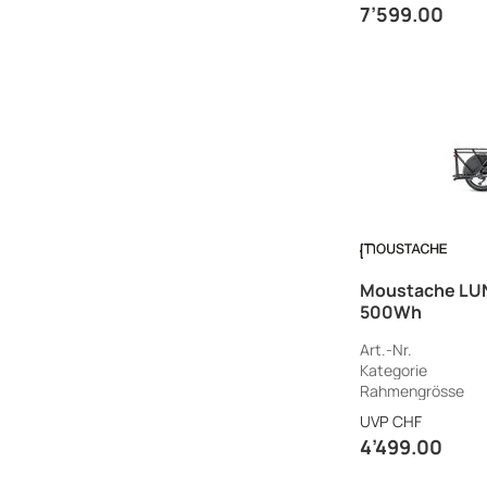
7’599.00
Moustache LUN
500Wh
Art.-Nr.
Kategorie
Rahmengrösse
UVP
CHF
4’499.00