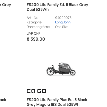
lk Grey
FS200 Life Family Ed. 5 Black Grey
Dual 625Wh
Art.-Nr.
94000076
Kategorie
Long John
Rahmengrösse
One Size
UVP
CHF
8’399.00
lack
FS200 Life Family Plus Ed. 5 Black
Grey Magura IBS Dual 625Wh