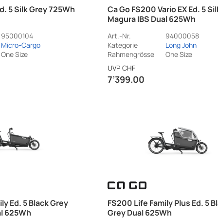
. 5 Silk Grey 725Wh
Ca Go FS200 Vario EX Ed. 5 Si
Magura IBS Dual 625Wh
95000104
Art.-Nr.
94000058
Micro-Cargo
Kategorie
Long John
One Size
Rahmengrösse
One Size
UVP
CHF
7’399.00
ly Ed. 5 Black Grey
FS200 Life Family Plus Ed. 5 B
al 625Wh
Grey Dual 625Wh