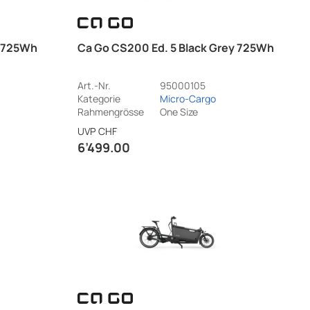
y 725Wh
Ca Go CS200 Ed. 5 Black Grey 725Wh
Art.-Nr.
95000105
Kategorie
Micro-Cargo
Rahmengrösse
One Size
UVP
CHF
6’499.00