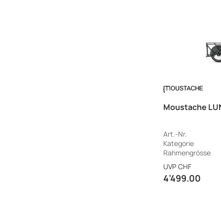
Moustache LUN
Art.-Nr.
Kategorie
Rahmengrösse
UVP
CHF
4’499.00