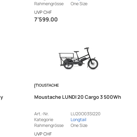
Rahmengrösse
One Size
UVP
CHF
7’599.00
ey
Moustache LUNDI 20 Cargo 3 500Wh
Art.-Nr.
LU20O03SI220
Kategorie
Longtail
Rahmengrösse
One Size
UVP
CHF