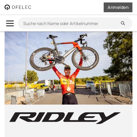
OFELEC
Anmelden
AG
Suchen
Suche
main.content
nach
Name
oder
Artikelnummer