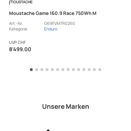
Moustache Game 160.9 Race 750Wh M
Art.-Nr.
G69FVM7R0260
Kategorie
Enduro
UVP
CHF
8'499.00
Unsere Marken