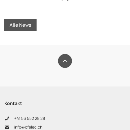
Alle News
footer.title
OFELEC
AG
Kontakt
+41 56 552 28 28
info@ofelec.ch