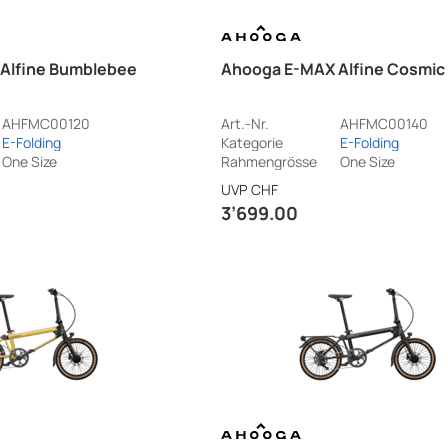
Alfine Bumblebee
Ahooga E-MAX Alfine Cosmic 
AHFMC00120
Art.-Nr.
AHFMC00140
E-Folding
Kategorie
E-Folding
One Size
Rahmengrösse
One Size
UVP
CHF
3’699.00