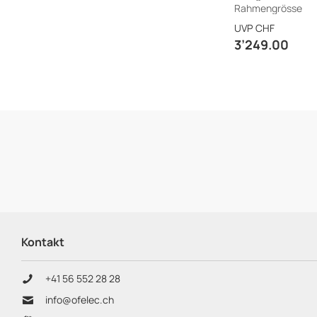
Rahmengrösse
UVP
CHF
3’249.00
footer.title
Kontakt
+41 56 552 28 28
info@ofelec.ch