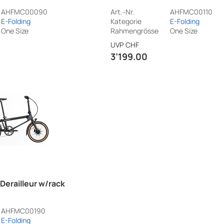
AHFMC00090
Art.-Nr.
AHFMC00110
E-Folding
Kategorie
E-Folding
One Size
Rahmengrösse
One Size
UVP
CHF
3’199.00
erailleur w/rack
AHFMC00190
E-Folding