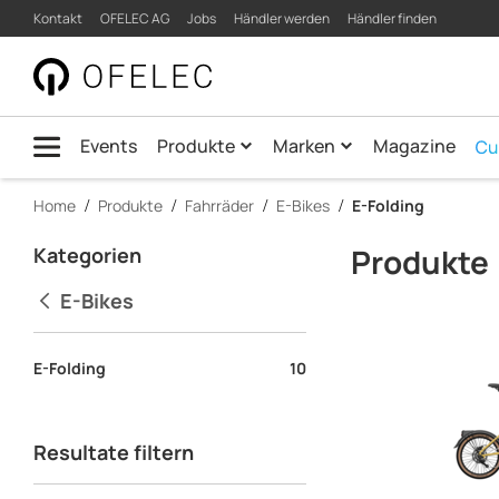
Product
Kontakt
OFELEC AG
Jobs
Händler werden
Händler finden
quick.navigation
Listing
|
Menü
OFELEC
Events
Produkte
Marken
Magazine
AG
Home
Produkte
Fahrräder
E-Bikes
E-Folding
main.content
Produkte
Kategorien
E-Bikes
E-Folding
10
Resultate filtern