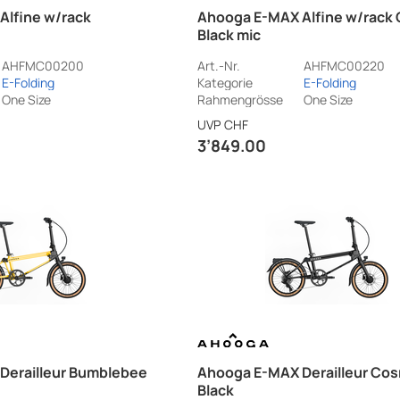
Alfine w/rack
Ahooga E-MAX Alfine w/rack
Black mic
AHFMC00200
Art.-Nr.
AHFMC00220
E-Folding
Kategorie
E-Folding
One Size
Rahmengrösse
One Size
UVP
CHF
3’849.00
Derailleur Bumblebee
Ahooga E-MAX Derailleur Co
Black