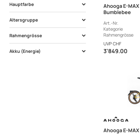
E-Faltvelo
10
Hauptfarbe
Ahooga E-MAX 
Bumblebee
gelb
4
Altersgruppe
Art.-Nr.
rot
2
Kategorie
Erwachsene
10
Rahmengrösse
Rahmengrösse
schwarz
4
UVP
CHF
One Size
10
3’849.00
Akku (Energie)
Wh
4
248 Wh
6
Ahooga E-MAX 