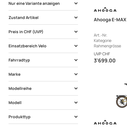
Nur eine Variante anzeigen
Nur eine Variante anzeigen
4
Zustand Artikel
Ahooga E-MAX 
neu
10
Preis in CHF (UVP)
Art.-Nr.
Kategorie
Einsatzbereich Velo
Rahmengrösse
Ok
ab
bis
UVP
CHF
City
10
3’699.00
Fahrradtyp
Pendeln
10
E-Bike
10
Marke
Ahooga
10
Modellreihe
E-Max
10
Modell
E-Max Alfine
6
Produkttyp
E-Max Derailleur
4