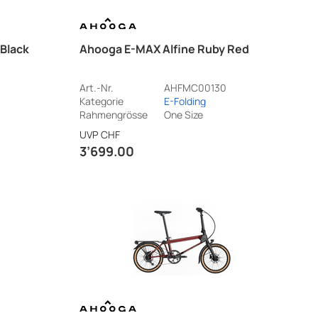
Black
Ahooga E-MAX Alfine Ruby Red
Art.-Nr.
AHFMC00130
Kategorie
E-Folding
Rahmengrösse
One Size
UVP
CHF
3’699.00