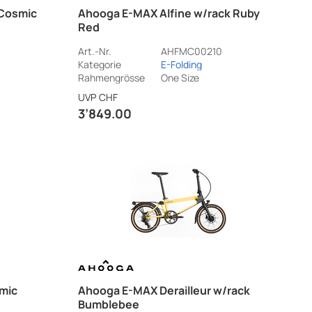
 Cosmic
Ahooga E-MAX Alfine w/rack Ruby
Red
Art.-Nr.
AHFMC00210
Kategorie
E-Folding
Rahmengrösse
One Size
UVP
CHF
3’849.00
smic
Ahooga E-MAX Derailleur w/rack
Bumblebee