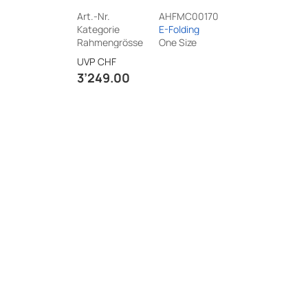
Art.-Nr.
AHFMC00170
Kategorie
E-Folding
Rahmengrösse
One Size
UVP
CHF
3’249.00