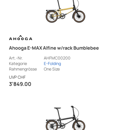
Ahooga E-MAX Alfine w/rack Bumblebee
Art.-Nr.
AHFMC00200
Kategorie
E-Folding
Rahmengrösse
One Size
UVP
CHF
3’849.00