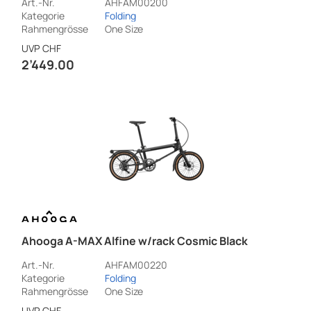
Art.-Nr.
AHFAM00200
Kategorie
Folding
Rahmengrösse
One Size
UVP
CHF
2’449.00
Ahooga A-MAX Alfine w/rack Cosmic Black
Art.-Nr.
AHFAM00220
Kategorie
Folding
Rahmengrösse
One Size
UVP
CHF