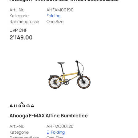
Art.-Nr.
AHFAM00190
Kategorie
Folding
Rahmengrösse
One Size
UVP
CHF
2’149.00
Ahooga E-MAX Alfine Bumblebee
Art.-Nr.
AHFMC00120
Kategorie
E-Folding
Rahmengrösse
One Size