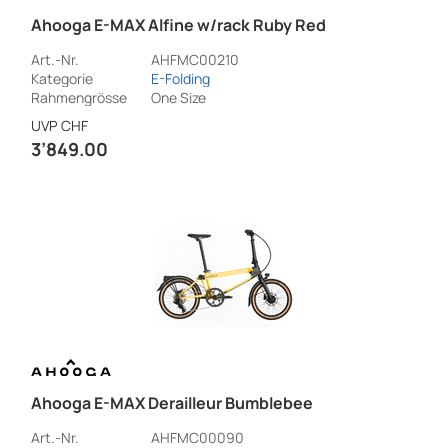
Ahooga E-MAX Alfine w/rack Ruby Red
Art.-Nr.
AHFMC00210
Kategorie
E-Folding
Rahmengrösse
One Size
UVP
CHF
3’849.00
Ahooga E-MAX Derailleur Bumblebee
Art.-Nr.
AHFMC00090