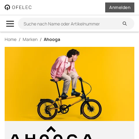
Brand
Anmelden
Listing
|
Suchen
Suche
OFELEC
nach
Home
Marken
Ahooga
Name
main.content
AG
oder
Artikelnummer