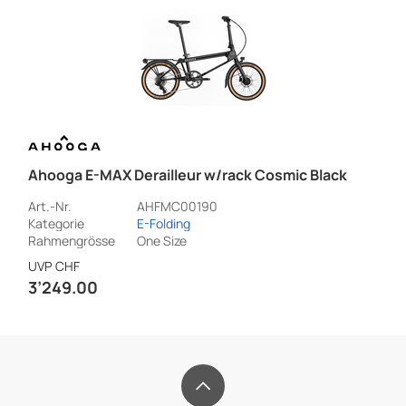
Ahooga E-MAX Derailleur w/rack Cosmic Black
Art.-Nr.
AHFMC00190
Kategorie
E-Folding
Rahmengrösse
One Size
UVP
CHF
3’249.00
footer.title
OFELEC