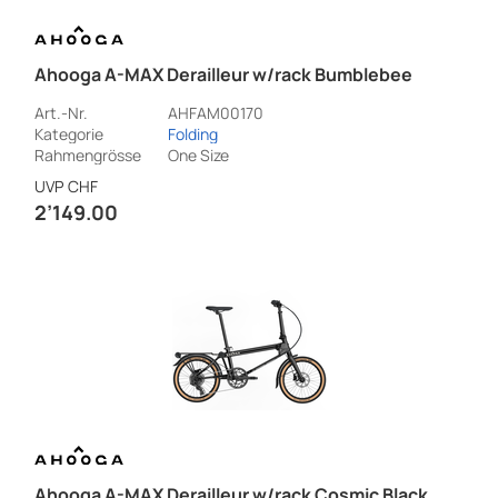
Ahooga A-MAX Derailleur w/rack Bumblebee
Art.-Nr.
AHFAM00170
Kategorie
Folding
Rahmengrösse
One Size
UVP
CHF
2’149.00
Ahooga A-MAX Derailleur w/rack Cosmic Black