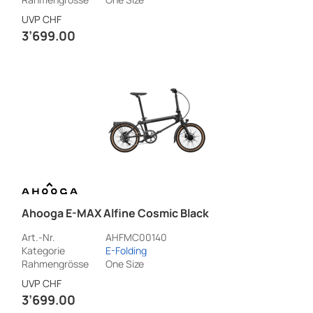
UVP
CHF
3’699.00
Ahooga E-MAX Alfine Cosmic Black
Art.-Nr.
AHFMC00140
Kategorie
E-Folding
Rahmengrösse
One Size
UVP
CHF
3’699.00