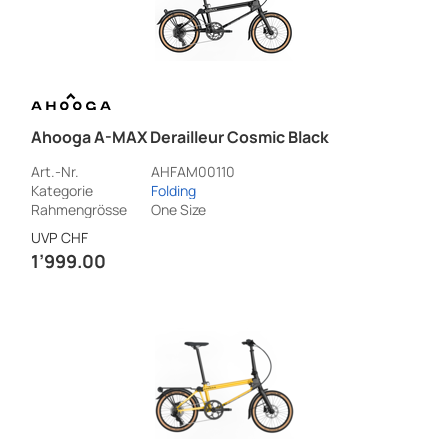
Ahooga A-MAX Derailleur Cosmic Black
Art.-Nr.
AHFAM00110
Kategorie
Folding
Rahmengrösse
One Size
UVP
CHF
1’999.00