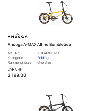
Ahooga A-MAX Alfine Bumblebee
Art.-Nr.
AHFAM00120
Kategorie
Folding
Rahmengrösse
One Size
UVP
CHF
2’199.00