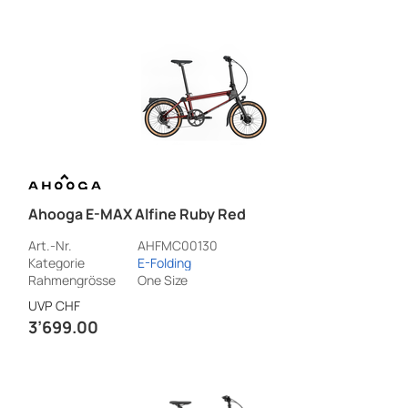
Ahooga E-MAX Alfine Ruby Red
Art.-Nr.
AHFMC00130
Kategorie
E-Folding
Rahmengrösse
One Size
UVP
CHF
3’699.00