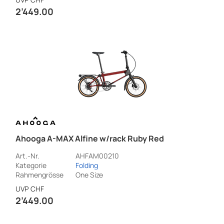
2’449.00
Ahooga A-MAX Alfine w/rack Ruby Red
Art.-Nr.
AHFAM00210
Kategorie
Folding
Rahmengrösse
One Size
UVP
CHF
2’449.00