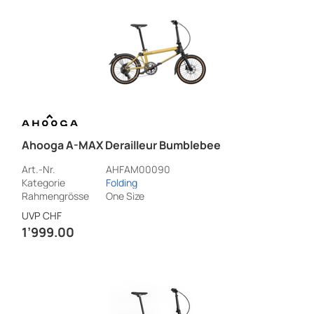
Ahooga A-MAX Derailleur Bumblebee
Art.-Nr.
AHFAM00090
Kategorie
Folding
Rahmengrösse
One Size
UVP
CHF
1’999.00