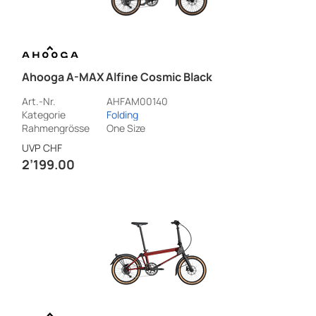
Ahooga A-MAX Alfine Cosmic Black
Art.-Nr.
AHFAM00140
Kategorie
Folding
Rahmengrösse
One Size
UVP
CHF
2’199.00