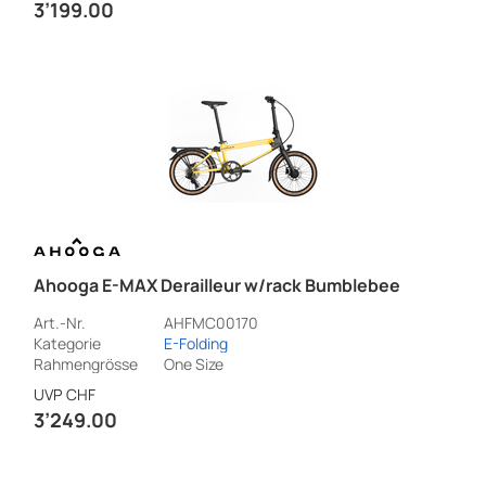
3’199.00
Ahooga E-MAX Derailleur w/rack Bumblebee
Art.-Nr.
AHFMC00170
Kategorie
E-Folding
Rahmengrösse
One Size
UVP
CHF
3’249.00