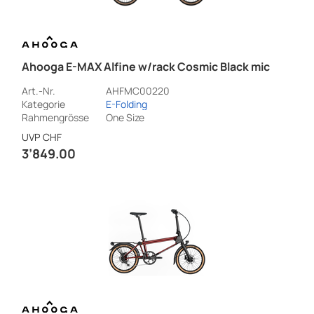
Ahooga E-MAX Alfine w/rack Cosmic Black mic
Art.-Nr.
AHFMC00220
Kategorie
E-Folding
Rahmengrösse
One Size
UVP
CHF
3’849.00