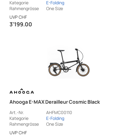
Kategorie
E-Folding
Rahmengrösse
One Size
UVP
CHF
3’199.00
Ahooga E-MAX Derailleur Cosmic Black
Art.-Nr.
AHFMC00110
Kategorie
E-Folding
Rahmengrösse
One Size
UVP
CHF