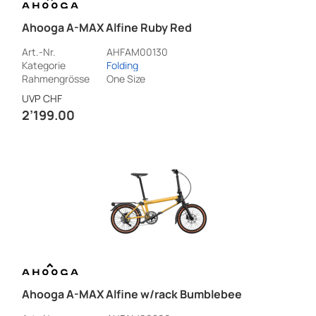
Ahooga A-MAX Alfine Ruby Red
Art.-Nr.
AHFAM00130
Kategorie
Folding
Rahmengrösse
One Size
UVP
CHF
2’199.00
Ahooga A-MAX Alfine w/rack Bumblebee