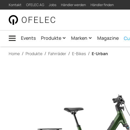
Product
Kontakt
OFELEC AG
Jobs
Händler werden
Händler finden
quick.navigation
Detail
|
Menü
OFELEC
Events
Produkte
Marken
Magazine
AG
Home
Produkte
Fahrräder
E-Bikes
E-Urban
main.content