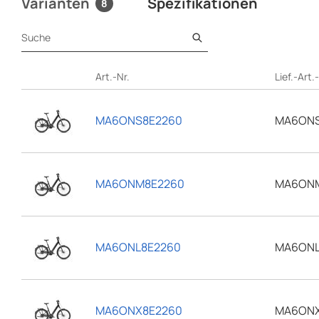
Varianten
Spezifikationen
Suche
Art.-Nr.
Lief.-Art.
MA6ONS8E2260
MA6ONS
MA6ONM8E2260
MA6ON
MA6ONL8E2260
MA6ONL
MA6ONX8E2260
MA6ONX